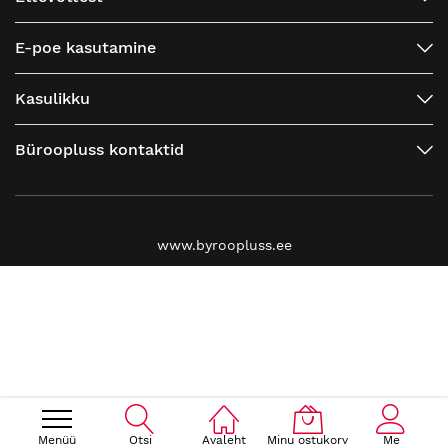
E-poe kasutamine
Kasulikku
Büroopluss kontaktid
www.byroopluss.ee
Menüü
Otsi
Avaleht
Minu ostukorv
Me