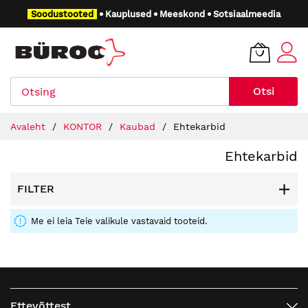
Skip
Soodustooted
Kauplused
Meeskond
Sotsiaalmeedia
to
Content
Otsi
Avaleht
KONTOR
Kaubad
Ehtekarbid
Ehtekarbid
FILTER
Me ei leia Teie valikule vastavaid tooteid.
Ettevõttest